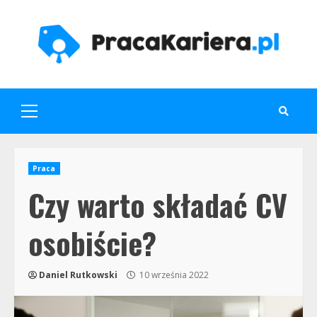
Skip
to
content
Primary
Menu
Praca
Czy warto składać CV
osobiście?
Daniel Rutkowski
10 września 2022