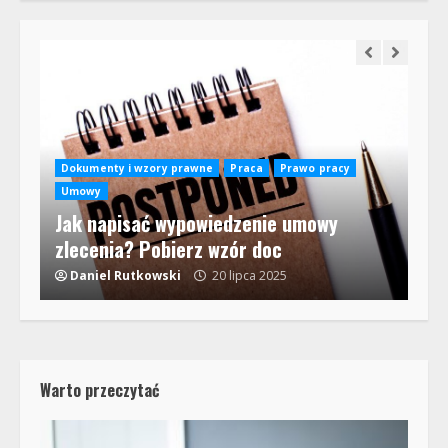
na
Dokumenty i wzory prawne
Praca
Prawo pracy
y i
Umowy
Jak napisać wypowiedzenie umowy
Pr
zlecenia? Pobierz wzór doc
Cz
Daniel Rutkowski
20 lipca 2025
D
Warto przeczytać