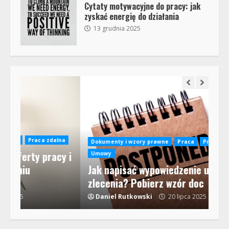
Cytaty motywacyjne do pracy: jak
zyskać energię do działania
13 grudnia 2025
na
Dokumenty i wzory prawne
Praca
Prawo pracy
y i
Umowy
Jak napisać wypowiedzenie umowy
Pr
zlecenia? Pobierz wzór doc
Cz
Daniel Rutkowski
20 lipca 2025
D