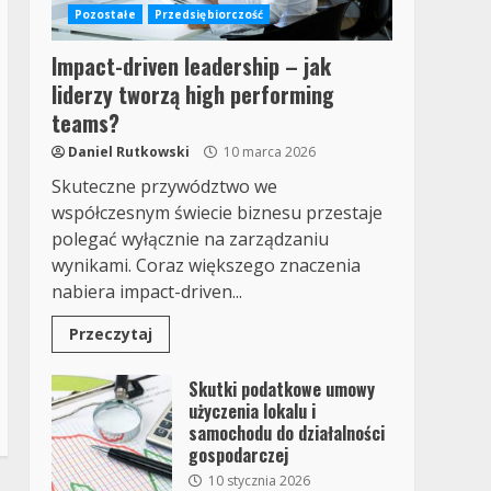
Pozostałe
Przedsiębiorczość
Impact-driven leadership – jak
liderzy tworzą high performing
teams?
Daniel Rutkowski
10 marca 2026
Skuteczne przywództwo we
współczesnym świecie biznesu przestaje
polegać wyłącznie na zarządzaniu
wynikami. Coraz większego znaczenia
nabiera impact-driven...
Przeczytaj
Skutki podatkowe umowy
użyczenia lokalu i
samochodu do działalności
gospodarczej
10 stycznia 2026