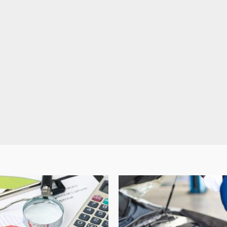
Oferty pracy
Praca
Praca dorywcza
Praca zdalna
Chałupnictwo: Jak znaleźć ofe
ane z praca
pracy i ile można zarobić na
składaniu długopisów
ki
4 stycznia 2022
Daniel Rutkowski
4 grudnia 2025