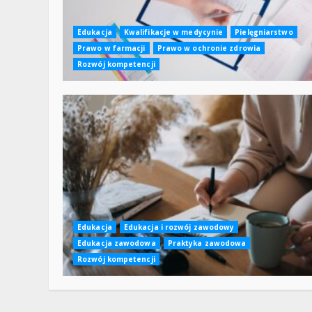
Edukacja
Kwalifikacje w medycynie
Pielęgniarstwo
Prawo w farmacji
Prawo w ochronie zdrowia
Rozwój kompetencji
Edukacja
Edukacja i rozwój zawodowy
Edukacja zawodowa
Praktyka zawodowa
Rozwój kompetencji