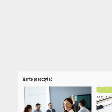
Praca
Ryzyko związ
strażaka
Daniel Rutkows
Warto przeczytać