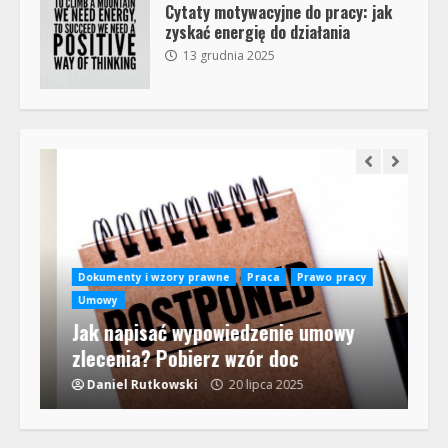
Cytaty motywacyjne do pracy: jak
zyskać energię do działania
13 grudnia 2025
na
Dokumenty i wzory prawne
Praca
Prawo pracy
y i
Umowy
Jak napisać wypowiedzenie umowy
Pr
zlecenia? Pobierz wzór doc
Cz
Daniel Rutkowski
20 lipca 2025
D