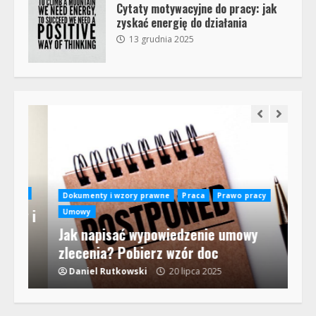
Cytaty motywacyjne do pracy: jak
zyskać energię do działania
13 grudnia 2025
na
Dokumenty i wzory prawne
Praca
Prawo pracy
y i
Umowy
Jak napisać wypowiedzenie umowy
Pr
zlecenia? Pobierz wzór doc
Cz
Daniel Rutkowski
20 lipca 2025
D